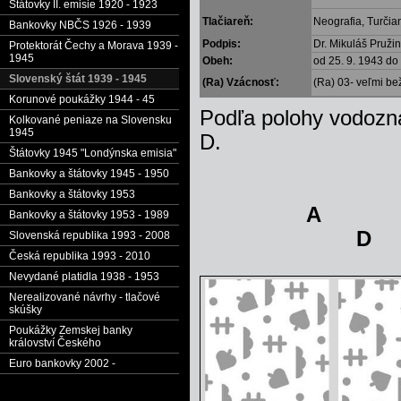
Štátovky II. emisie 1920 - 1923
Tlačiareň:
Neografia, Turčia
Bankovky NBČS 1926 - 1939
Podpis:
Dr. Mikuláš Pruži
Protektorát Čechy a Morava 1939 -
1945
Obeh:
od 25. 9. 1943 do
Slovenský štát 1939 - 1945
(Ra) Vzácnosť:
(Ra) 03- veľmi be
Korunové poukážky 1944 - 45
Podľa polohy vodozna
Kolkované peniaze na Slovensku
1945
D.
Štátovky 1945 "Londýnska emisia"
Bankovky a štátovky 1945 - 1950
Bankovky a štátovky 1953
Bankovky a štátovky 1953 - 1989
D
Slovenská republika 1993 - 2008
Česká republika 1993 - 2010
Nevydané platidla 1938 - 1953
Nerealizované návrhy - tlačové
skúšky
Poukážky Zemskej banky
království Českého
Euro bankovky 2002 -