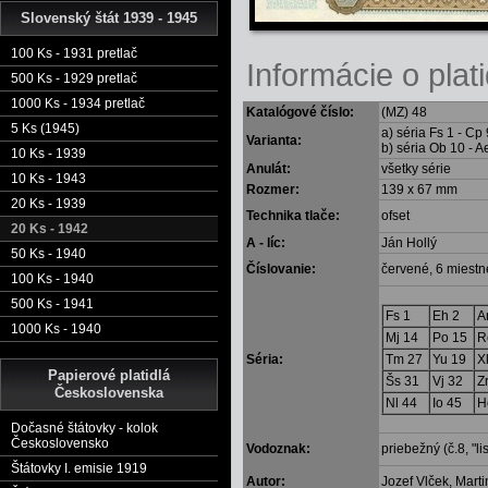
Slovenský štát 1939 - 1945
100 Ks - 1931 pretlač
Informácie o plati
500 Ks - 1929 pretlač
1000 Ks - 1934 pretlač
Katalógové číslo:
(MZ) 48
5 Ks (1945)
a) séria Fs 1 - Cp 
Varianta:
b) séria Ob 10 - A
10 Ks - 1939
Anulát:
všetky série
10 Ks - 1943
Rozmer:
139 x 67 mm
20 Ks - 1939
Technika tlače:
ofset
20 Ks - 1942
A - líc:
Ján Hollý
50 Ks - 1940
Číslovanie:
červené, 6 miestne
100 Ks - 1940
500 Ks - 1941
Fs 1
Eh 2
A
1000 Ks - 1940
Mj 14
Po 15
R
Séria:
Tm 27
Yu 19
X
Papierové platidlá
Šs 31
Vj 32
Z
Československa
Nl 44
Io 45
H
Dočasné štátovky - kolok
Československo
Vodoznak:
priebežný (č.8, "l
Štátovky I. emisie 1919
Autor:
Jozef Vlček, Mart