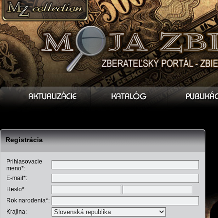
Registrácia
Prihlasovacie
meno*:
E-mail*:
Heslo*:
Rok narodenia*:
Krajina: