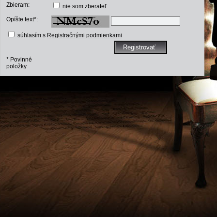
Zbieram:
nie som zberateľ
Opíšte text*:
súhlasím s
Registračnými podmienkami
* Povinné
položky