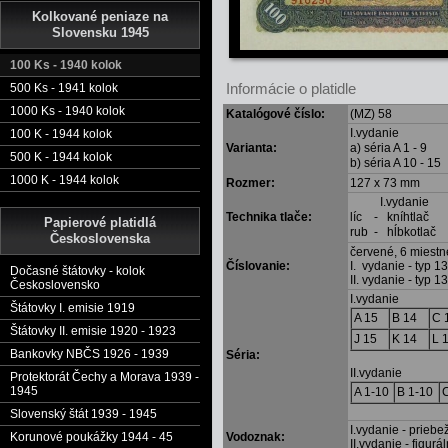
Kolkované peniaze na
Slovensku 1945
100 Ks - 1940 kolok
Informácie o platidle
500 Ks - 1941 kolok
1000 Ks - 1940 kolok
Katalógové číslo:
(MZ) 58
I.vydanie II
100 K - 1944 kolok
Varianta:
a) séria A 1 - 9 
500 K - 1944 kolok
b) séria A 10 - 1
1000 K - 1944 kolok
Rozmer:
127 x 73 mm
I.vydanie II
Technika tlače:
líc - kníhtla
Papierové platidlá
rub - hĺbkotla
Československa
červené, 6 miest
Číslovanie:
I. vydanie - typ 1
Dočasné štátovky - kolok
II. vydanie - typ 1
Československo
I.vydanie
Štátovky I. emisie 1919
A 15
B 14
C 
Štátovky II. emisie 1920 - 1923
J 15
K 14
L 
Bankovky NBČS 1926 - 1939
Séria:
II.vydanie
Protektorát Čechy a Morava 1939 -
1945
A 1-10
B 1-10
Slovenský štát 1939 - 1945
I.vydanie - prieb
Vodoznak:
Korunové poukážky 1944 - 45
II.vydanie - figurá