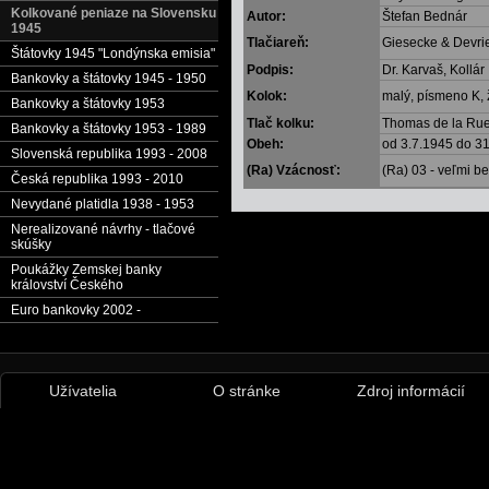
Kolkované peniaze na Slovensku
Autor:
Štefan Bednár
1945
Tlačiareň:
Giesecke & Devrie
Štátovky 1945 "Londýnska emisia"
Podpis:
Dr. Karvaš, Kollár
Bankovky a štátovky 1945 - 1950
Kolok:
malý, písmeno K, ž
Bankovky a štátovky 1953
Tlač kolku:
Thomas de la Rue
Bankovky a štátovky 1953 - 1989
Obeh:
od 3.7.1945 do 3
Slovenská republika 1993 - 2008
(Ra) Vzácnosť:
(Ra) 03 - veľmi b
Česká republika 1993 - 2010
Nevydané platidla 1938 - 1953
Nerealizované návrhy - tlačové
skúšky
Poukážky Zemskej banky
království Českého
Euro bankovky 2002 -
Užívatelia
O stránke
Zdroj informácií