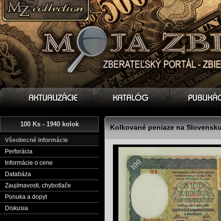
100 Ks - 1940 kolok
Kolkované peniaze na Slovensku
Všeobecné informácie
Perforácia
Informácie o cene
Databáza
Zaujímavosti, chybotlače
Ponuka a dopyt
Diskusia