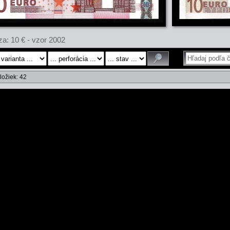
a: 10 € - vzor 2002
ložiek: 42