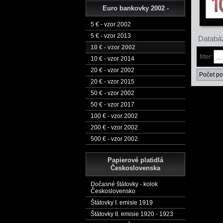
Euro bankovky 2002 -
5 € - vzor 2002
5 € - vzor 2013
Databáz
10 € - vzor 2002
filter:
10 € - vzor 2014
20 € - vzor 2002
Počet po
20 € - vzor 2015
50 € - vzor 2002
50 € - vzor 2017
100 € - vzor 2002
200 € - vzor 2002
500 € - vzor 2002
Papierové platidlá
Československa
Dočasné štátovky - kolok
Československo
Štátovky I. emisie 1919
Štátovky II. emisie 1920 - 1923