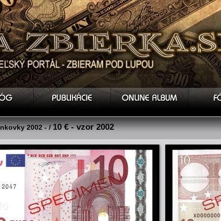
10 € - vzor 2002
nkovky 2002 - /