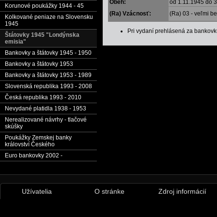
Obeh:
od 1.11.1945 do 
Korunové poukážky 1944 - 45
(Ra) Vzácnosť:
(Ra) 03 - veľmi b
Kolkované peniaze na Slovensku
1945
Pri vydaní prehlásená za banko
Štátovky 1945 "Londýnska
emisia"
Bankovky a štátovky 1945 - 1950
Bankovky a štátovky 1953
Bankovky a štátovky 1953 - 1989
Slovenská republika 1993 - 2008
Česká republika 1993 - 2010
Nevydané platidla 1938 - 1953
Nerealizované návrhy - tlačové
skúšky
Poukážky Zemskej banky
království Českého
Euro bankovky 2002 -
Užívatelia
O stránke
Zdroj informácií