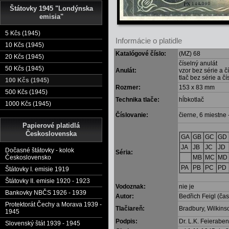
Štátovky 1945 "Londýnska
emisia"
5 Kčs (1945)
Informácie o platidle
10 Kčs (1945)
Katalógové číslo:
(MZ) 68
20 Kčs (1945)
číselný anulát
50 Kčs (1945)
Anulát:
vzor bez série a
tlač bez série a čí
100 Kčs (1945)
Rozmer:
153 x 83 mm
500 Kčs (1945)
Technika tlače:
hĺbkotlač
1000 Kčs (1945)
Číslovanie:
čierne, 6 miestne 
Papierové platidlá
Československa
GA
GB
GC
GD
JA
JB
JC
JD
Dočasné štátovky - kolok
Séria:
MB
MC
MD
Československo
PA
PB
PC
PD
Štátovky I. emisie 1919
Štátovky II. emisie 1920 - 1923
Vodoznak:
nie je
Bankovky NBČS 1926 - 1939
Autor:
Bedřich Feigl (čas
Protektorát Čechy a Morava 1939 -
Tlačiareň:
Bradbury, Wilkin
1945
Podpis:
Dr. L.K. Feierabe
Slovenský štát 1939 - 1945