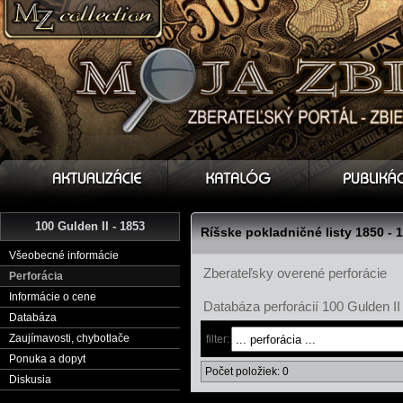
100 Gulden II - 1853
Ríšske pokladničné listy 1850 - 
Všeobecné informácie
Zberateľsky overené perforácie
Perforácia
Informácie o cene
Databáza perforácií 100 Gulden II
Databáza
Zaujímavosti, chybotlače
filter:
Ponuka a dopyt
Počet položiek: 0
Diskusia