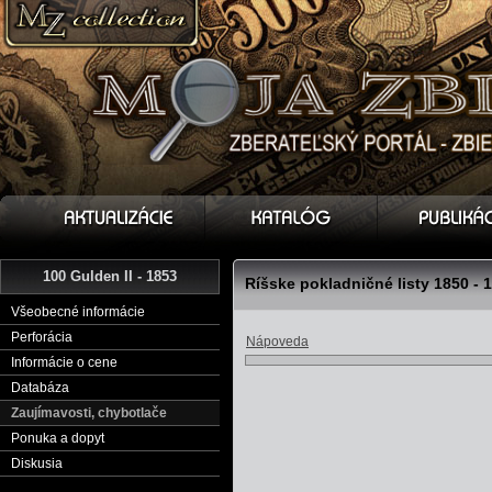
100 Gulden II - 1853
Ríšske pokladničné listy 1850 - 
Všeobecné informácie
Perforácia
Nápoveda
Informácie o cene
Databáza
Zaujímavosti, chybotlače
Ponuka a dopyt
Diskusia