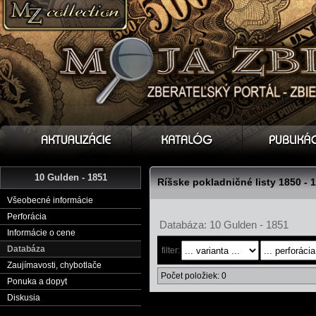
10 Gulden - 1851
Ríšske pokladničné listy 1850 - 
Všeobecné informácie
Perforácia
Databáza: 10 Gulden - 1851
Informácie o cene
Databáza
filter:
Zaujímavosti, chybotlače
Počet položiek: 0
Ponuka a dopyt
Diskusia