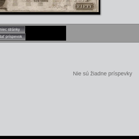
niec stránky
dať príspevok
Nie sú žiadne príspevky