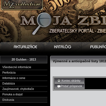
20 Gulden - 1813
Výmenné a anticipačné listy 1811
Všeobecné informácie
Perforácia
Informácie o cene
Koniec stránky
Databáza
Pridať príspevok
Zaujímavosti, chybotlače
Ponuka a dopyt
Diskusia