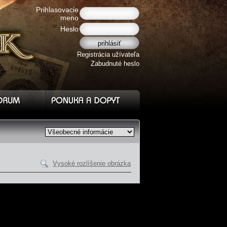
Prihlasovacie
meno
Heslo
Registrácia užívateľa
Zabudnuté heslo
Vysoké rozlíšenie obrázka