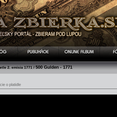
500 Gulden - 1771
tle 2. emisia 1771 /
ie o platidle