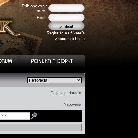
Prihlasovacie
meno
Heslo
Registrácia užívateľa
Zabudnuté heslo
Čo je to perforácia
Nápoveda