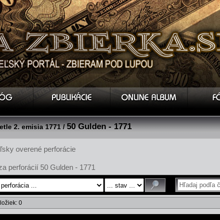
50 Gulden - 1771
tle 2. emisia 1771 /
ľsky overené perforácie
a perforácií 50 Gulden - 1771
ložiek: 0