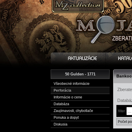
50 Gulden - 1771
Bankoce
Všeobecné informácie
Zberate
Perforácia
Informácie o cene
Databáz
Databáza
Zaujímavosti, chybotlače
filter:
Ponuka a dopyt
Počet po
Diskusia