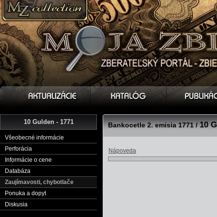
10 Gulden - 1771
10 G
Bankocetle 2. emisia 1771 /
Všeobecné informácie
Perforácia
Nápoveda
Informácie o cene
Databáza
Zaujímavosti, chybotlače
Ponuka a dopyt
Diskusia