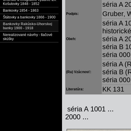
séria A 2
Košutovky 1848 - 1852
Bankovky 1854 - 1863
Gruber, 
Podpis:
Štátovky a bankovky 1866 - 1900
séria A 1
Bankovky Rakúsko-Uhorskej
banky 1900 - 1918
historick
Nerealizované návrhy - tlačové
séria A 2
Obeh:
skúšky
séria B 1
séria 000
séria A (
séria B (
(Ra) Vzácnosť:
séria 000
KK 131
Literatúra:
séria A
2000 ...