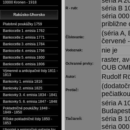
séria A 20
10000 Kronen - 1918
séria B 1
R - rub:
séria 000
Rakúsko-Uhorsko
približne 
Platobné poukážky 1759
Bankocetle 1. emisia 1762
(séria A,
Číslovanie:
Bankocetle 2. emisia 1771
červené -
Bankocetle 3. emisia 1784
nie je
Vodoznak:
Bankocetle 4. emisia 1796
Bankocetle 5. emisia 1800
raster, a
Ochranné prvky:
Bankocetle 6. emisia 1806
OUB OMB 
Výmenné a anticipačné listy 1811 -
Rudolf Rö
1813
Autor:
Bankovky 1. emisia 1816
(dodatočn
Bankovky 2. emisia 1825
Pretlač:
pečiatkou
Bankovky 3. 4. emisia 1834 - 1841
séria A 1
Bankovky 5. 6. emisia 1847 - 1848
Pokladničné poukážky 1848 -
Budapest
1849 - 1850
séria B 1
Tlačiareň:
Ríšske pokladničné listy 1850 -
1853
séria 000
Uhorské a emigračné vydanie tzv.