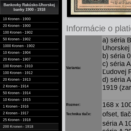
Bankovky Rakúsko-Uhorskej
banky 1900 - 1918
10 Kronen - 1900
Informácie o plati
20 Kronen - 1900
100 Kronen - 1902
a) séria 
50 Kronen - 1902
1000 Kronen - 1902
Uhorskej
10 Kronen - 1904
b) séria 
20 Kronen - 1907
c) séria 
100 Kronen - 1910
Varianta:
Ľudovej 
100 Kronen - 1912
d) séria 
20 Kronen - 1913
1919 (za
2 Kronen - 1914
50 Kronen - 1914
10 Kronen - 1915
168 x 10
Rozmer:
1 Kronen - 1916
ofset, tla
2 Kronen - 1917
Technika tlače:
25 Kronen - 1918
séria A 1
200 Kronen - 1918