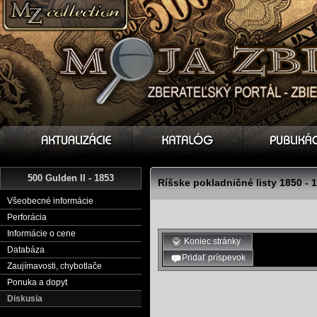
500 Gulden II - 1853
Ríšske pokladničné listy 1850 - 
Všeobecné informácie
Perforácia
Informácie o cene
Koniec stránky
Databáza
Pridať príspevok
Zaujímavosti, chybotlače
Ponuka a dopyt
Diskusia