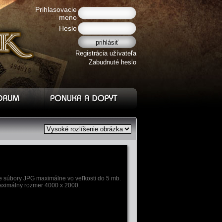
Prihlasovacie
meno
Heslo
Registrácia užívateľa
Zabudnuté heslo
e súbory JPG maximálne vo veľkosti do 5 mb.
ximálny rozmer 4000 x 2000.