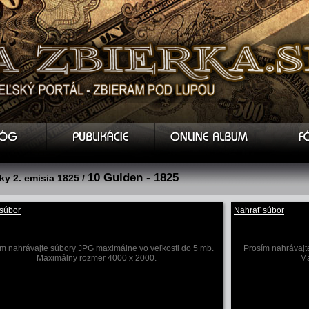
10 Gulden - 1825
y 2. emisia 1825 /
súbor
Nahrať súbor
m nahrávajte súbory JPG maximálne vo veľkosti do 5 mb.
Prosím nahrávajt
Maximálny rozmer 4000 x 2000.
Ma