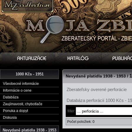
1000 Kčs - 1951
1
Nevydané platidla 1938 - 1953 /
Všeobecné informácie
Zberateľsky overené perforácie
Informácie o cene
Databáza
Databáza perforácií 1000 Kčs - 1
Zaujímavosti, chybotlače
Ponuka a dopyt
filter:
Diskusia
Počet položiek: 0
Nevydané platidla 1938 - 1953