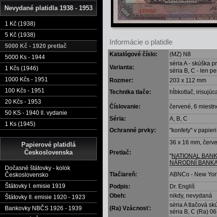
Nevydané platidla 1938 - 1953
1 Kč (1938)
5 Kč (1938)
Informácie o platidle
5000 Kč - 1920 pretlač
Katalógové číslo:
(MZ) N8
5000 Ks - 1944
séria A - skúška p
Varianta:
1 Kčs (1946)
séria B, C - len 
1000 Kčs - 1951
Rozmer:
203 x 112 mm
100 Kčs - 1951
Technika tlače:
hĺbkotlač, irisujúc
20 Kčs - 1953
Číslovanie:
červené, 6 miestne
50 KS - 1940 ll. vydanie
Séria:
A, B, C
1 Ks (1945)
Ochranné prvky:
"konfety" v papieri
36 x 16 mm, červ
Papierové platidlá
Československa
Pretlač:
"
NATIONAL BANK
NÁRODNÍ BANKA 
Dočasné štátovky - kolok
Tlačiareň:
ABNCo - New Yor
Československo
Štátovky I. emisie 1919
Podpis:
Dr. Engliš
Obeh:
nikdy, nevydaná
Štátovky II. emisie 1920 - 1923
séria A tlačová s
(Ra) Vzácnosť:
Bankovky NBČS 1926 - 1939
séria B, C (Ra) 0