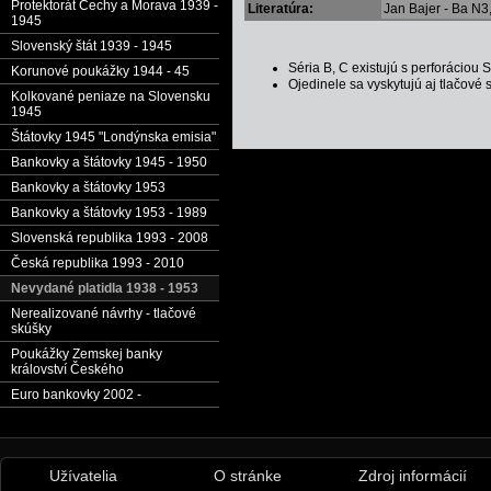
Protektorát Čechy a Morava 1939 -
Literatúra:
Jan Bajer - Ba N3
1945
Slovenský štát 1939 - 1945
Séria B, C existujú s perforácio
Korunové poukážky 1944 - 45
Ojedinele sa vyskytujú aj tlačové
Kolkované peniaze na Slovensku
1945
Štátovky 1945 "Londýnska emisia"
Bankovky a štátovky 1945 - 1950
Bankovky a štátovky 1953
Bankovky a štátovky 1953 - 1989
Slovenská republika 1993 - 2008
Česká republika 1993 - 2010
Nevydané platidla 1938 - 1953
Nerealizované návrhy - tlačové
skúšky
Poukážky Zemskej banky
království Českého
Euro bankovky 2002 -
Užívatelia
O stránke
Zdroj informácií